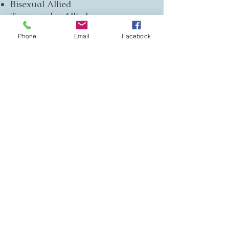
Bisexual Allied
Transgender Allied
Phone
Email
Facebook
Expertise
Addictions
Behavioral Management
Coping Skills
Crisis Management
Emotional Management
Family Counseling
Grief
Men’s Issues
Life Transitions
Relationship Issues
School Issues
Self-Esteem
Suicidal Ideation
Stress Management