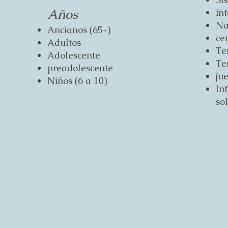
Años
in
Na
Ancianos (65+)
ce
Adultos
Te
Adolescente
Te
preadolescente
ju
Niños (6 a 10)
In
so