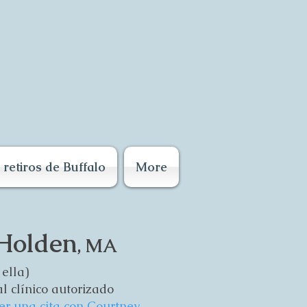
retiros de Buffalo
More
Holden
, MA
 ella)
l clínico autorizado
er una cita con Courtney