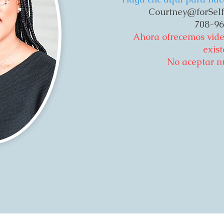
Courtney@forSelf
708-96
Ahora ofrecemos video
exist
No aceptar nu