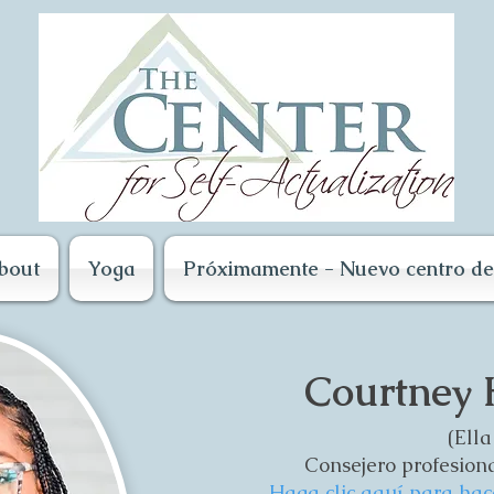
bout
Yoga
Próximamente - Nuevo centro de 
Courtney 
(Ella
Consejero profesiona
Haga clic aquí para hac